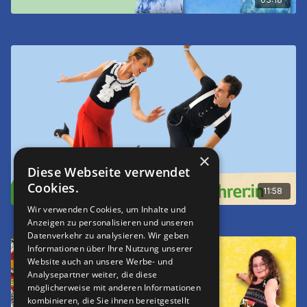
Klatschspiel ‘Slide’ – Rhythmus & Koordination spielerisch üben
×
Diese Webseite verwendet
Cookies.
11:58
Wir verwenden Cookies, um Inhalte und
Mein Traumberuf - Tanzlehrer:in
Anzeigen zu personalisieren und unseren
Datenverkehr zu analysieren. Wir geben
Informationen über Ihre Nutzung unserer
Website auch an unsere Werbe- und
Analysepartner weiter, die diese
möglicherweise mit anderen Informationen
kombinieren, die Sie ihnen bereitgestellt