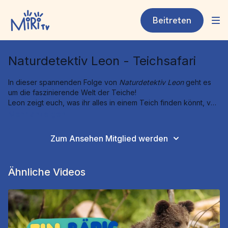
Beitreten
Naturdetektiv Leon - Teichsafari
In dieser spannenden Folge von
Naturdetektiv Leon
geht es
um die faszinierende Welt der Teiche!
Leon zeigt euch, was ihr alles in einem Teich finden könnt, von
Wasserinsekten bis hin zu anderen kleinen Lebewesen, die in
Mehr anzeigen
Gewässern leben.
Erfahrt, wie ihr richtig vorgeht, um diese faszinierenden Tiere
Zum Ansehen Mitglied werden
zu entdecken und zu erforschen.
Ein ideales Abenteuer für junge Naturforscher, die mehr über
das Leben im Teich und seine Bewohner lernen möchten.
Ähnliche Videos