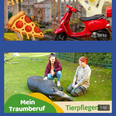
09:43
Willibald reist nach Italien
11:52
Mein Traumberuf - Tierpfleger:in