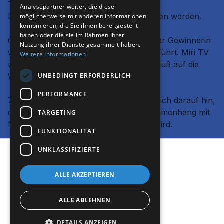
Teilnehmer verfügt, kann unserer
Analysepartner weiter, die diese
Datenschutzerklärung (LINK) entnommen werden.
möglicherweise mit anderen Informationen
kombinieren, die Sie ihnen bereitgestellt
haben oder die sie im Rahmen Ihrer
6.
Die Ziehung des Gewinners oder der Gewinnerin
Nutzung ihrer Dienste gesammelt haben.
wird mithilfe eines Raffle-Tools durchgeführt. Miri TV
Weitere Informationen
und seine Mitarbeiter haben keinen Einfluß auf die
UNBEDINGT ERFORDERLICH
Wahl des Gewinners.
PERFORMANCE
7.
Wir weisen abschließend ausdrücklich darauf hin,
das dieses Gewinnspiel in keinem Zusammenhang mit
TARGETING
Meta steht oder von Meta gesponsort wird.
FUNKTIONALITÄT
UNKLASSIFIZIERTE
© 2026 Miri TV
ALLE AKZEPTIEREN
App holen ->
ALLE ABLEHNEN
Powered by Uscreen
DETAILS ANZEIGEN