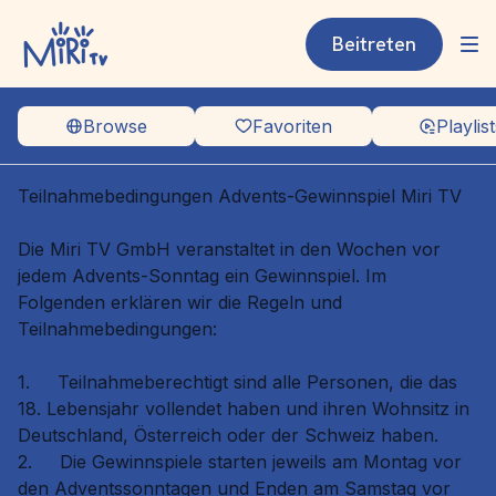
Beitreten
Browse
Favoriten
Playlist
Teilnahmebedingungen Advents-Gewinnspiel Miri TV
Die Miri TV GmbH veranstaltet in den Wochen vor
jedem Advents-Sonntag ein Gewinnspiel. Im
Folgenden erklären wir die Regeln und
Teilnahmebedingungen:
1.
Teilnahmeberechtigt sind alle Personen, die das
18. Lebensjahr vollendet haben und ihren Wohnsitz in
Deutschland, Österreich oder der Schweiz haben.
2.
Die Gewinnspiele starten jeweils am Montag vor
den Adventssonntagen und Enden am Samstag vor