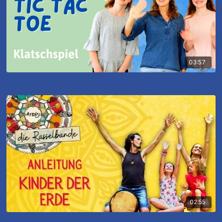
03:57
Klatschspiel - Tic Tac Toe
02:55
Ayensi Rasselbande - Kinder der Erde Anleitung