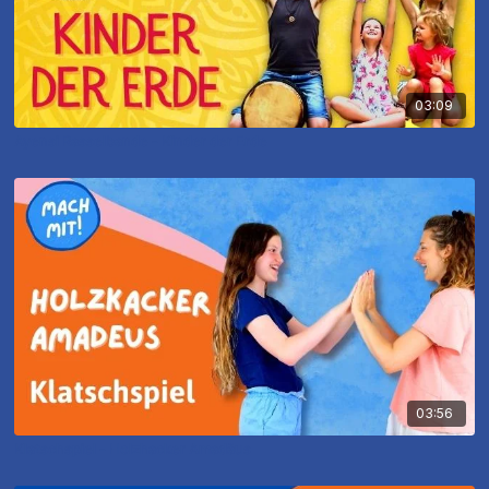
03:09
Ayensi Rasselbande - Kinder der Erde
03:56
Klatschspiel - Holzhacker Amadäus