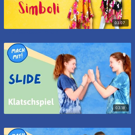
03:07
Ayensi Rasselbande - Simboli
03:18
Klatschspiel ‘Slide’ – Rhythmus & Koordination spielerisch üben