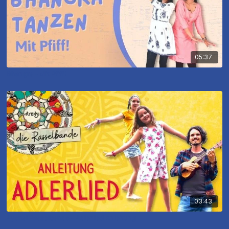
05:37
Bhangra - Mit Pfiff!
03:43
Ayensi Rasselbande - Adlerlied Anleitung