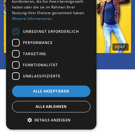
kombinieren, die Sie ihnen bereitgestellt
haben oder die sie im Rahmen Ihrer
Nutzung ihrer Dienste gesammelt haben.
Weitere Informationen
UNBEDINGT ERFORDERLICH
PERFORMANCE
02:47
TARGETING
Ayensi Rasselbande - Zolaya
FUNKTIONALITÄT
UNKLASSIFIZIERTE
© 2026 Miri TV
ALLE AKZEPTIEREN
App holen ->
ALLE ABLEHNEN
Powered by Uscreen
DETAILS ANZEIGEN