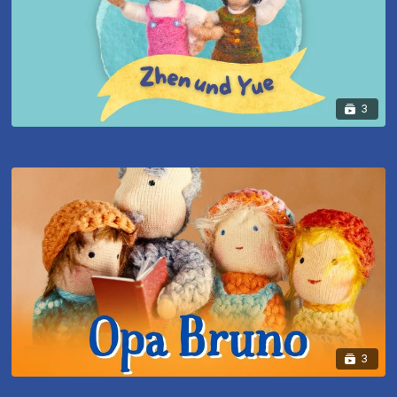
3
Zhen und Yue
3
Opa Bruno