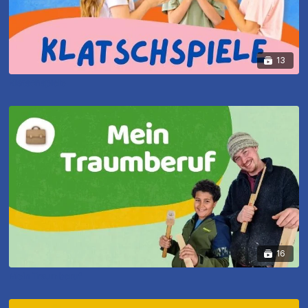
13
Klatschspiele
16
Mein Traumberuf